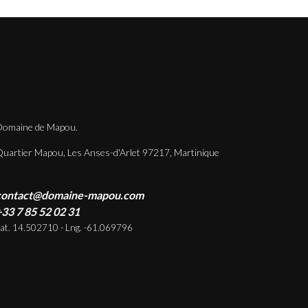
omaine de Mapou.
uartier Mapou, Les Anses-d'Arlet 97217, Martinique
contact@domaine-mapou.com
33 7 85 52 02 31
at. 14.502710 - Lng. -61.069796