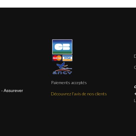
D
Q
Paiements acceptés
l - Assurever
+
Découvrez l'avis de nos clients
L