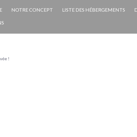
E
NOTRE CONCEPT
LISTE DES HÉBERGEMENTS
D
NS
t !
ivée !