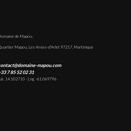
omaine de Mapou.
uartier Mapou, Les Anses-d'Arlet 97217, Martinique
contact@domaine-mapou.com
33 7 85 52 02 31
at. 14.502710 - Lng. -61.069796