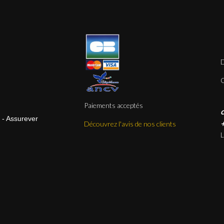
D
Q
Paiements acceptés
l - Assurever
+
Découvrez l'avis de nos clients
L