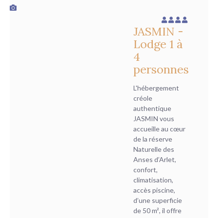
JASMIN -
Lodge 1 à
4
personnes
L'hébergement
créole
authentique
JASMIN vous
accueille au cœur
de la réserve
Naturelle des
Anses d’Arlet,
confort,
climatisation,
accès piscine,
d’une superficie
de 50 m², il offre