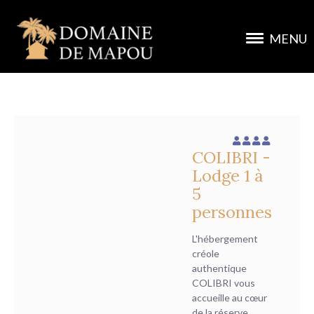
MENU
COLIBRI -
Lodge 1 à
5
personnes
L'hébergement
créole
authentique
COLIBRI vous
accueille au cœur
de la réserve